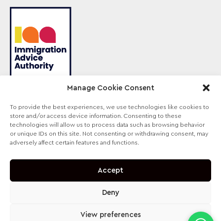
Manage Cookie Consent
To provide the best experiences, we use technologies like cookies to
Sterling Law — торговое наименование компании
store and/or access device information. Consenting to these
Sterling Lawyers Ltd, зарегистрированной в Англии
technologies will allow us to process data such as browsing behavior
и Уэльсе (Company No. 09711065). Деятельность
or unique IDs on this site. Not consenting or withdrawing consent, may
авторизована и регулируется Solicitors Regulation
adversely affect certain features and functions.
Authority, SRA № 630147.
Accept
Deny
View preferences
contact@sterling-law.co.uk