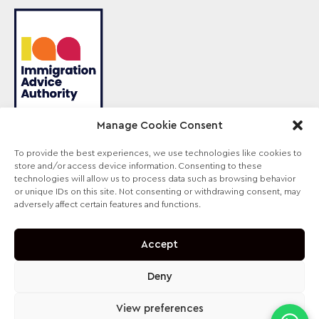
Manage Cookie Consent
To provide the best experiences, we use technologies like cookies to
Sterling Law — торгова назва компанії Sterling
store and/or access device information. Consenting to these
Lawyers Ltd, зареєстрованої в Англії та Уельсі
technologies will allow us to process data such as browsing behavior
(Company No. 09711065). Діяльність авторизована
or unique IDs on this site. Not consenting or withdrawing consent, may
та регулюється Solicitors Regulation Authority, SRA
adversely affect certain features and functions.
№ 630147.
Accept
Deny
View preferences
contact@sterling-law.co.uk