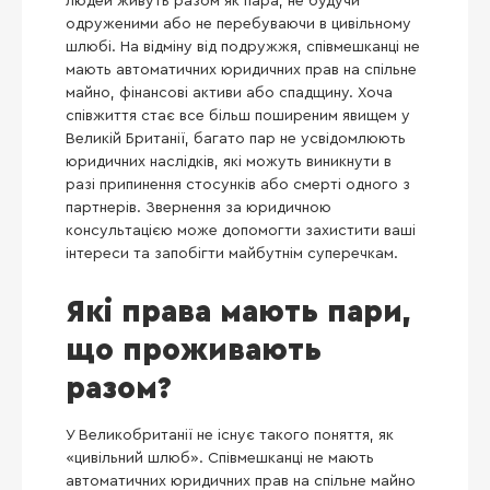
людей живуть разом як пара, не будучи
одруженими або не перебуваючи в цивільному
шлюбі. На відміну від подружжя, співмешканці не
мають автоматичних юридичних прав на спільне
майно, фінансові активи або спадщину. Хоча
співжиття стає все більш поширеним явищем у
Великій Британії, багато пар не усвідомлюють
юридичних наслідків, які можуть виникнути в
разі припинення стосунків або смерті одного з
партнерів. Звернення за юридичною
консультацією може допомогти захистити ваші
інтереси та запобігти майбутнім суперечкам.
Які права мають пари,
що проживають
разом?
У Великобританії не існує такого поняття, як
«цивільний шлюб». Співмешканці не мають
автоматичних юридичних прав на спільне майно