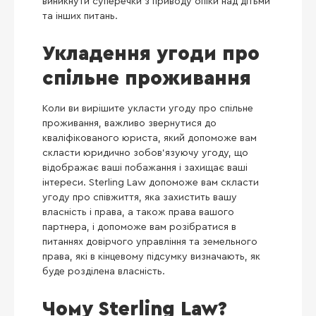
виникнути суперечки з приводу опіки над дітьми
та інших питань.
Укладення угоди про
спільне проживання
Коли ви вирішите укласти угоду про спільне
проживання, важливо звернутися до
кваліфікованого юриста, який допоможе вам
скласти юридично зобов’язуючу угоду, що
відображає ваші побажання і захищає ваші
інтереси. Sterling Law допоможе вам скласти
угоду про співжиття, яка захистить вашу
власність і права, а також права вашого
партнера, і допоможе вам розібратися в
питаннях довірчого управління та земельного
права, які в кінцевому підсумку визначають, як
буде розділена власність.
Чому Sterling Law?