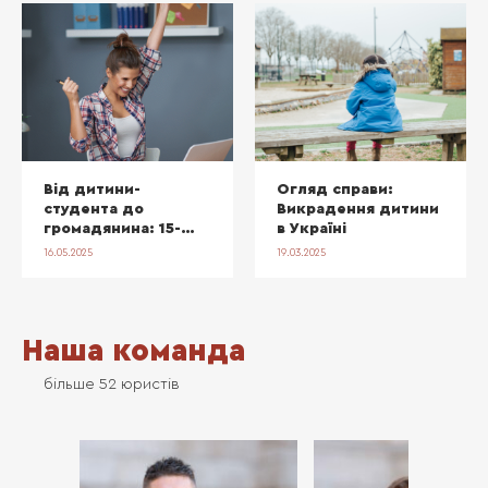
Від дитини-
Огляд справи:
студента до
Викрадення дитини
громадянина: 15-
в Україні
річний успіх
16.05.2025
19.03.2025
натуралізації
Наша команда
більше 52 юристів