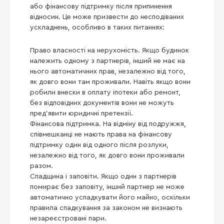
або фінансову підтримку після припинення
відносин. Це може призвести до несподіваних
ускладнень, особливо в таких питаннях:
Право власності на нерухомість. Якщо будинок
належить одному з партнерів, інший не має на
нього автоматичних прав, незалежно від того,
як довго вони там проживали. Навіть якщо вони
робили внески в оплату іпотеки або ремонт,
без відповідних документів вони не можуть
пред’явити юридичні претензії.
Фінансова підтримка. На відміну від подружжя,
співмешканці не мають права на фінансову
підтримку один від одного після розлуки,
незалежно від того, як довго вони проживали
разом.
Спадщина і заповіти. Якщо один з партнерів
помирає без заповіту, інший партнер не може
автоматично успадкувати його майно, оскільки
правила спадкування за законом не визнають
незареєстровані пари.