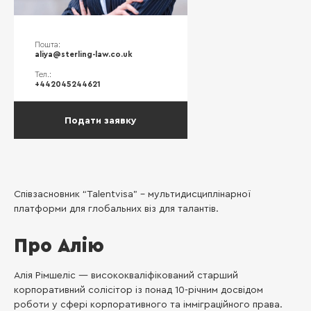
Пошта:
aliya@sterling-law.co.uk
Тел.:
+442045244621
Подати заявку
Співзасновник “Talentvisa” – мультидисциплінарної
платформи для глобальних віз для талантів.
Про Алію
Алія Рімшеліс — висококваліфікований старший
корпоративний солісітор із понад 10-річним досвідом
роботи у сфері корпоративного та імміграційного права.