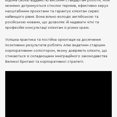
Відома своєю відданістю високим стандартам роботи, Алія
незмінно дотримується стислих термінів, ефективно керує
масштабними проєктами та гарантує клієнтам сервіс
найвищого рівня. Вона вільно володіє англійською та
російською мовами, що дозволяє їй надавати чіткі та
професійні консультації клієнтам із різних країн.
Успішна практика та постійна орієнтація на досягнення
позитивних результатів роблять Алію видатним старшим
корпоративним солісітором, якому довіряють клієнти, що
стикаються зі складнощами імміграційного законодавства
Великої Британії та корпоративної стратегії.