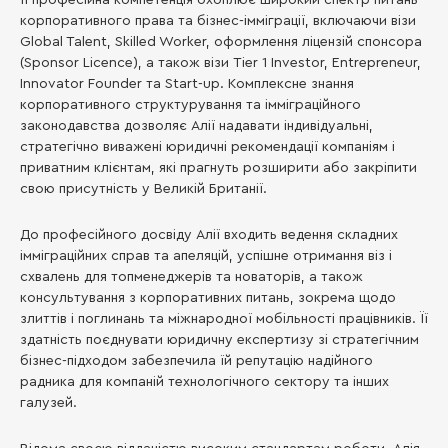
Її професійна компетенція охоплює широкий спектр питань
корпоративного права та бізнес-імміграції, включаючи візи
Global Talent, Skilled Worker, оформлення ліцензій спонсора
(Sponsor Licence), а також візи Tier 1 Investor, Entrepreneur,
Innovator Founder та Start-up. Комплексне знання
корпоративного структурування та імміграційного
законодавства дозволяє Алії надавати індивідуальні,
стратегічно виважені юридичні рекомендації компаніям і
приватним клієнтам, які прагнуть розширити або закріпити
свою присутність у Великій Британії.
До професійного досвіду Алії входить ведення складних
імміграційних справ та апеляцій, успішне отримання віз і
схвалень для топменеджерів та новаторів, а також
консультування з корпоративних питань, зокрема щодо
злиттів і поглинань та міжнародної мобільності працівників. Її
здатність поєднувати юридичну експертизу зі стратегічним
бізнес-підходом забезпечила їй репутацію надійного
радника для компаній технологічного сектору та інших
галузей.