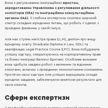
Вона є регульованим імміграційним
юристом,
акредитованим Управлінням з регулювання діяльності
солісіторів (SRA) та Імміграційним консультаційним
органом (IAA)
. Її глибока експертиза охоплює широкий
спектр складних юридичних питань, що робить її однією з
провідних фахівчинь у своїй галузі.
Алія має ступінь магістра права (LL.M), диплом про вищу
юридичну освіту (Graduate Diploma in Law, GDL) та
кваліфікацію Legal Practice Course (LPC). Вона побудувала
успішну кар’єру, спеціалізуючись на корпоративному праві
та бізнес-імміграції Великої Британії. Особливе визнання
вона здобула завдяки роботі з великими та відомими
клієнтами, включно з провідними технологічними компаніями.
Протягом своєї кар’єри Алія успішно вирішувала складні
юридичні завдання, забезпечуючи виняткові результати для
своїх клієнтів.
Сфери експертизи