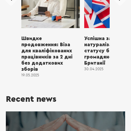
Швидке
Успішна заявка на
продовження: Віза
натуралізацію: Ві
для кваліфікованих
статусу біженця 
працівників за 2 дні
громадянства Вел
без додаткових
Британії
зборів
30.04.2025
19.05.2025
Recent news